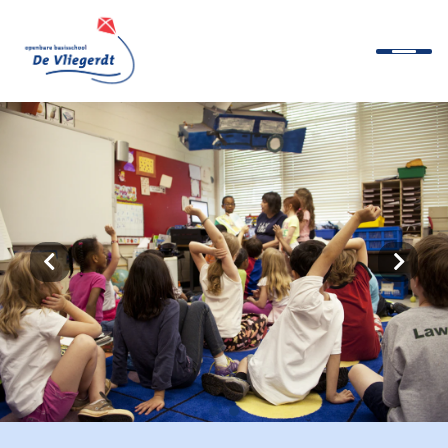
Welkom
Algemene informatie
Documenten en protocollen
Het team
Nieuws
Ouders
Contact