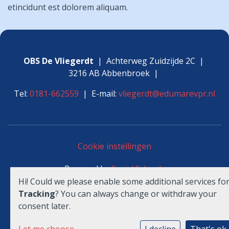
etincidunt est dolorem aliquam.
OBS De Vliegerdt
| Achterweg Zuidzijde 2C |
3216 AB Abbenbroek |
Tel:
0181-662559
| E-mail:
vliegerdt@edumarevpr.nl
Cookie instellingen
Powered by
Social Schools
Hi! Could we please enable some additional services fo
Tracking
? You can always change or withdraw your
consent later.